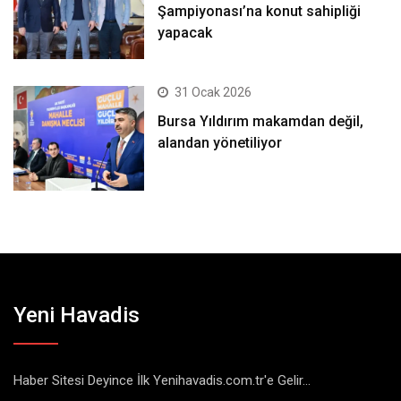
Şampiyonası’na konut sahipliği
yapacak
31 Ocak 2026
Bursa Yıldırım makamdan değil,
alandan yönetiliyor
Yeni Havadis
Haber Sitesi Deyince İlk Yenihavadis.com.tr'e Gelir...