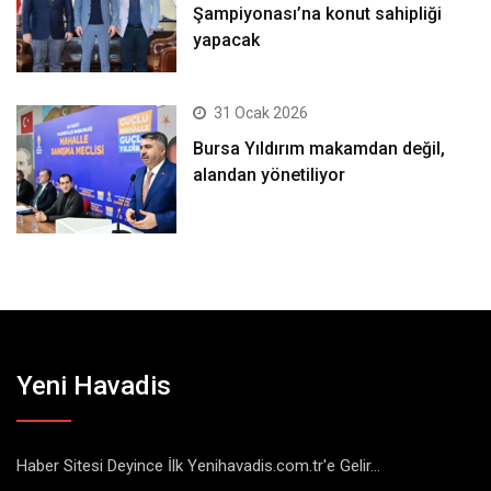
Şampiyonası’na konut sahipliği
yapacak
31 Ocak 2026
Bursa Yıldırım makamdan değil,
alandan yönetiliyor
Yeni Havadis
Haber Sitesi Deyince İlk Yenihavadis.com.tr'e Gelir...