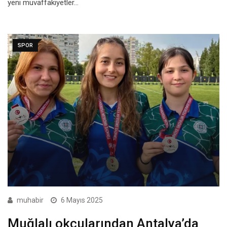
yeni muvaffakiyetler…
SPOR
muhabir
6 Mayıs 2025
Muğlalı okçularından Antalya’da