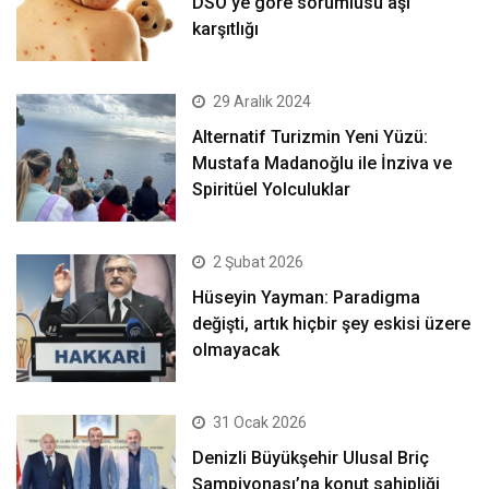
DSÖ’ye göre sorumlusu aşı
karşıtlığı
29 Aralık 2024
Alternatif Turizmin Yeni Yüzü:
Mustafa Madanoğlu ile İnziva ve
Spiritüel Yolculuklar
2 Şubat 2026
Hüseyin Yayman: Paradigma
değişti, artık hiçbir şey eskisi üzere
olmayacak
31 Ocak 2026
Denizli Büyükşehir Ulusal Briç
Şampiyonası’na konut sahipliği