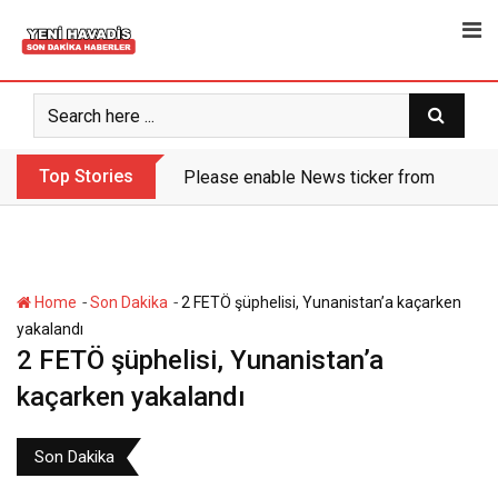
Skip
to
content
Top Stories
Please enable News ticker from the the
-
-
Home
Son Dakika
2 FETÖ şüphelisi, Yunanistan’a kaçarken
yakalandı
2 FETÖ şüphelisi, Yunanistan’a
kaçarken yakalandı
Son Dakika