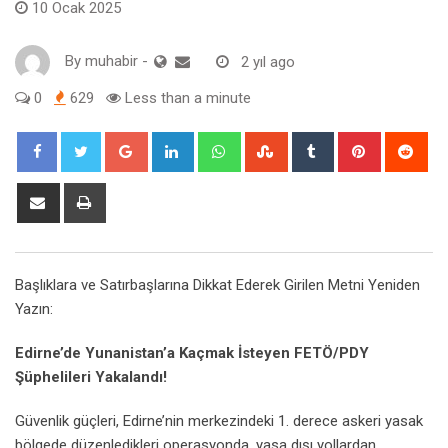
10 Ocak 2025
By
muhabir
-
2 yıl ago
0
629
Less than a minute
Google+
LinkedIn
Whatsapp
StumbleUpon
Tumblr
Pinterest
Red
Share
Print
via
Email
Başlıklara ve Satırbaşlarına Dikkat Ederek Girilen Metni Yeniden
Yazın:
Edirne’de Yunanistan’a Kaçmak İsteyen FETÖ/PDY
Şüphelileri Yakalandı!
Güvenlik güçleri, Edirne’nin merkezindeki 1. derece askeri yasak
bölgede düzenledikleri operasyonda, yasa dışı yollardan