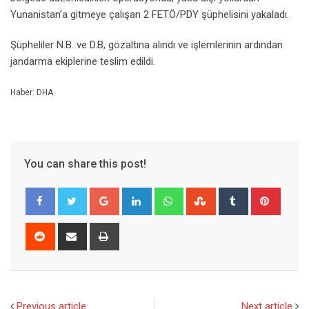
Yunanistan’a gitmeye çalışan 2 FETÖ/PDY şüphelisini yakaladı.
Şüpheliler N.B. ve D.B, gözaltına alındı ve işlemlerinin ardından
jandarma ekiplerine teslim edildi.
Haber: DHA
You can share this post!
Google+
LinkedIn
Whatsapp
StumbleUpon
Tumblr
Pinter
Reddit
Share
Print
via
Email
Previous article
Next article