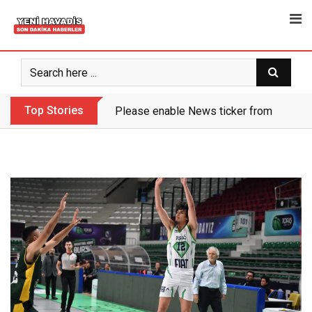
Skip
to
content
Top Stories
Please enable News ticker from the the