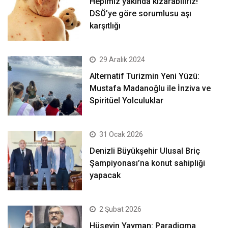
Hepimiz yakında kızarabiliriz!
DSÖ’ye göre sorumlusu aşı
karşıtlığı
29 Aralık 2024
Alternatif Turizmin Yeni Yüzü:
Mustafa Madanoğlu ile İnziva ve
Spiritüel Yolculuklar
31 Ocak 2026
Denizli Büyükşehir Ulusal Briç
Şampiyonası’na konut sahipliği
yapacak
2 Şubat 2026
Hüseyin Yayman: Paradigma