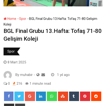
-
-
Home
Spor
BGL Final Grubu 13.Hafta: Tofaş 71-80 Gelişim
Koleji
BGL Final Grubu 13.Hafta: Tofaş 71-80
Gelişim Koleji
Spor
8 Mart 2025
By
muhabir
-
1 yıl ago
0
216
1 minute read
Google+
LinkedIn
Whatsapp
StumbleUpon
Tumblr
Pinterest
Red