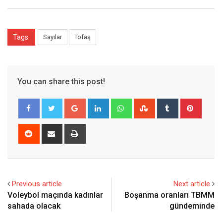
Tags:
Sayılar
Tofaş
You can share this post!
Google+
LinkedIn
Whatsapp
StumbleUpon
Tumblr
Pinter
Reddit
Share
Print
via
Email
Previous article
Next article
Voleybol maçında kadınlar
Boşanma oranları TBMM
sahada olacak
gündeminde