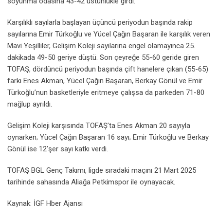
soyunma odasına 43-42 üstünlükle girdi.
Karşılıklı sayılarla başlayan üçüncü periyodun başında rakip
sayılarına Emir Türkoğlu ve Yücel Çağın Başaran ile karşılık veren
Mavi Yeşilliler, Gelişim Koleji sayılarına engel olamayınca 25.
dakikada 49-50 geriye düştü. Son çeyreğe 55-60 geride giren
TOFAŞ, dördüncü periyodun başında çift hanelere çıkan (55-65)
farkı Enes Akman, Yücel Çağın Başaran, Berkay Gönül ve Emir
Türkoğlu’nun basketleriyle eritmeye çalışsa da parkeden 71-80
mağlup ayrıldı.
Gelişim Koleji karşısında TOFAŞ’ta Enes Akman 20 sayıyla
oynarken; Yücel Çağın Başaran 16 sayı; Emir Türkoğlu ve Berkay
Gönül ise 12’şer sayı katkı verdi.
TOFAŞ BGL Genç Takımı, ligde sıradaki maçını 21 Mart 2025
tarihinde sahasında Aliağa Petkimspor ile oynayacak.
Kaynak: İGF Hber Ajansı