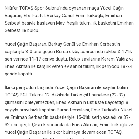
Nilüfer TOFAŞ Spor Salonu’nda oynanan maça Yücel Çağın
Başaran, Efe Postel, Berkay Gönül, Emir Türkoğlu, Emirhan
Serbest beşiyle başlayan Mavi Yeşilli takım, ilk basketini Emirhan
Serbest ile buldu.
Yücel Çağın Başaran, Berkay Gönül ve Emirhan Serbest’in
sayılarıyla 8-0 öne geçen Bursa ekibi, sonrasında rakibe 3-17’lik
seri verince 11-17 geriye düştü. Rakip sayılarına Kerem Yaldız ve
Enes Akman ile karşılık veren ev sahibi takım, ilk periyodu 18-24
geride kapattı.
İkinci periyodun başında Yücel Çağın Başaran ile sayılar bulan
TOFAŞ BGL Takımı, 12. dakikada farkın çift hanelere (22-32)
çıkmasını önleyemezken, Enes Akman’ın üst üste kaydettiği 8
sayıyla arayı hızlı kapatan Bursa temsilcisi, Emir Türkoğlu, Yücel
ve Emirhan Serbest’in basketleriyle 15-0’lık seri yakaladı ve 37-
32 öne geçti. Çeyrek sonunda da Enes Akman, Emir Türkoğlu ve
Yücel Çağın Başaran ile skor bulmaya devam eden TOFAŞ,