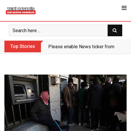
Skip
to
content
Top Stories
Please enable News ticker from the the