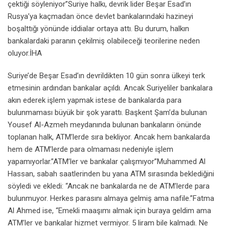
çektiği söyleniyor”Suriye halkı, devrik lider Beşar Esad’ın
Rusya’ya kaçmadan önce devlet bankalarındaki hazineyi
boşalttığı yönünde iddialar ortaya attı. Bu durum, halkın
bankalardaki paranın çekilmiş olabileceği teorilerine neden
oluyor.İHA
Suriye’de Beşar Esad’ın devrildikten 10 gün sonra ülkeyi terk
etmesinin ardından bankalar açıldı. Ancak Suriyeliler bankalara
akın ederek işlem yapmak istese de bankalarda para
bulunmaması büyük bir şok yarattı. Başkent Şam’da bulunan
Yousef Al-Azmeh meydanında bulunan bankaların önünde
toplanan halk, ATM’lerde sıra bekliyor. Ancak hem bankalarda
hem de ATM’lerde para olmaması nedeniyle işlem
yapamıyorlar.”ATM’ler ve bankalar çalışmıyor”Muhammed Al
Hassan, sabah saatlerinden bu yana ATM sırasında beklediğini
söyledi ve ekledi: “Ancak ne bankalarda ne de ATM’lerde para
bulunmuyor. Herkes parasını almaya gelmiş ama nafile.”Fatma
Al Ahmed ise, “Emekli maaşımı almak için buraya geldim ama
ATM’ler ve bankalar hizmet vermiyor. 5 liram bile kalmadı. Ne