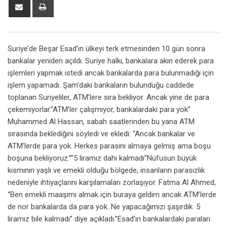
Share
Print
via
Email
Suriye’de Beşar Esad’ın ülkeyi terk etmesinden 10 gün sonra
bankalar yeniden açıldı. Suriye halkı, bankalara akın ederek para
işlemleri yapmak istedi ancak bankalarda para bulunmadığı için
işlem yapamadı. Şam’daki bankaların bulunduğu caddede
toplanan Suriyeliler, ATM’lere sıra bekliyor. Ancak yine de para
çekemiyorlar.”ATM’ler çalışmıyor, bankalardaki para yok”
Muhammed Al Hassan, sabah saatlerinden bu yana ATM
sırasında beklediğini söyledi ve ekledi: “Ancak bankalar ve
ATM’lerde para yok. Herkes parasını almaya gelmiş ama boşu
boşuna bekliyoruz.””5 liramız dahi kalmadı”Nüfusun büyük
kısmının yaşlı ve emekli olduğu bölgede, insanların parasızlık
nedeniyle ihtiyaçlarını karşılamaları zorlaşıyor. Fatma Al Ahmed,
“Ben emekli maaşımı almak için buraya geldim ancak ATM’lerde
de nor bankalarda da para yok. Ne yapacağımızı şaşırdık. 5
liramız bile kalmadı” diye açıkladı.”Esad’ın bankalardaki paraları