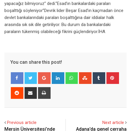
yapacağız bilmiyoruz” dedi.”Esad’ın bankalardaki paraları
boşalttığı söyleniyor”Devrik lider Beşar Esad’ın kaçmadan önce
devlet bankalarındaki paraları boşalttığına dair iddialar halk
arasında sık sık dile getiriliyor. Bu durum da bankalardaki
paraların tükenmiş olabileceği fikrini güçlendiriyor.İHA
You can share this post!
Google+
LinkedIn
Whatsapp
StumbleUpon
Tumblr
Pinter
Reddit
Share
Print
via
Email
Previous article
Next article
Mersin Üniversitesi’nde
Adana’da genel cerraha