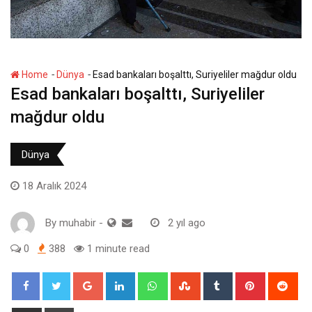
-
-
Home
Dünya
Esad bankaları boşalttı, Suriyeliler mağdur oldu
Esad bankaları boşalttı, Suriyeliler
mağdur oldu
Dünya
18 Aralık 2024
By
muhabir
-
2 yıl ago
0
388
1 minute read
Google+
LinkedIn
Whatsapp
StumbleUpon
Tumblr
Pinterest
Red