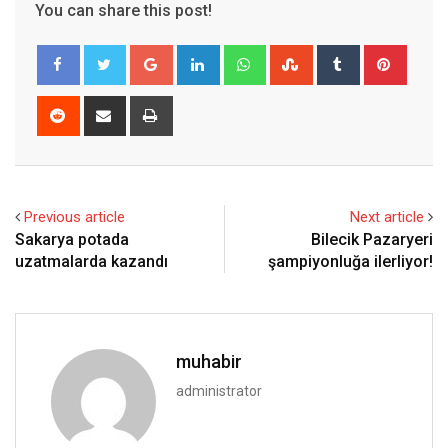
You can share this post!
Google+
LinkedIn
Whatsapp
StumbleUpon
Tumblr
Pinter
Reddit
Share
Print
via
Email
Previous article
Next article
Sakarya potada
Bilecik Pazaryeri
uzatmalarda kazandı
şampiyonluğa ilerliyor!
muhabir
administrator