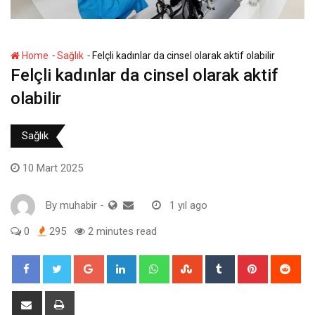
-
-
Home
Sağlık
Felçli kadınlar da cinsel olarak aktif olabilir
Felçli kadınlar da cinsel olarak aktif
olabilir
Sağlık
10 Mart 2025
By
muhabir
-
1 yıl ago
0
295
2 minutes read
Google+
LinkedIn
Whatsapp
StumbleUpon
Tumblr
Pinterest
Red
Share
Print