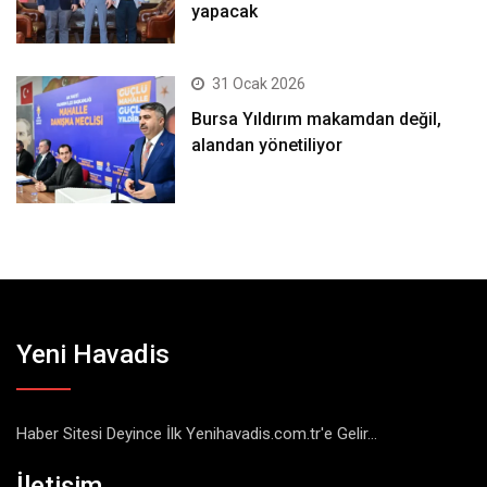
yapacak
31 Ocak 2026
Bursa Yıldırım makamdan değil,
alandan yönetiliyor
Yeni Havadis
Haber Sitesi Deyince İlk Yenihavadis.com.tr'e Gelir...
İletişim