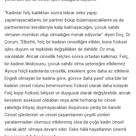
“Kadınlar felç kaldıktan sonra tekrar seks yapıp
yapamayacaklarını, bir partner bulup bulamayacaklarını ya da
partnerlerinin kendileriyle kalıp kalmayacağını, çocuk sahibi
olmanın mümkün olup olmadığını merak ediyorlar” diyen Doç. Dr.
Çorum, “Elbette, felç bir kadının cinselliğini etkiler, buna fiziksel
işlev, duyum ve tepkideki değişiklikler de dahildir. Öz imaj
sarsılabilir. Ancak cinsellik felçten sonra ortadan kalkmaz. Felç,
bir kadının libidosunu, çocuk sahibi olma yeteneğini etkilemez.
Ayrıca felçli kadınlarda cinsellik, erkeklere göre daha az etkilenir.
Engelli olmayan bir kadına göre, görece daha pasif olsa bile bir
kadının cinsel rolünü benimsemesi fiziksel olarak daha kolaydır.
Felç kişiyi fiziksel, bilişsel ve duygusal olarak değiştirebilir, ancak
bireylerin aseksüel oldukları veya artık herhangi bir cinsel
yakınlığa ihtiyaç duymayacakları düşüncesi yanlış bir kanıdır.
Cinsel işlevlerinin ve cinsel yaşamlarının çeşitli yönleri
yaralanmadan olumsuz etkilenmiş olsa da çoğu kadın cinsel
olarak aktif olmaya devam eder. Seks hâlâ hayatlarının önemli