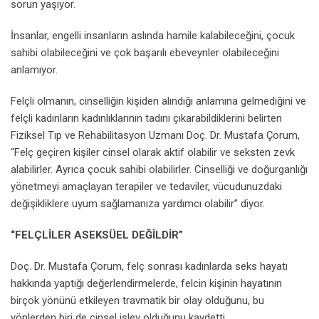
sorun yaşıyor.
İnsanlar, engelli insanların aslında hamile kalabileceğini, çocuk
sahibi olabileceğini ve çok başarılı ebeveynler olabileceğini
anlamıyor.
Felçli olmanın, cinselliğin kişiden alındığı anlamına gelmediğini ve
felçli kadınların kadınlıklarının tadını çıkarabildiklerini belirten
Fiziksel Tıp ve Rehabilitasyon Uzmanı Doç. Dr. Mustafa Çorum,
“Felç geçiren kişiler cinsel olarak aktif olabilir ve seksten zevk
alabilirler. Ayrıca çocuk sahibi olabilirler. Cinselliği ve doğurganlığı
yönetmeyi amaçlayan terapiler ve tedaviler, vücudunuzdaki
değişikliklere uyum sağlamanıza yardımcı olabilir” diyor.
“FELÇLİLER ASEKSÜEL DEĞİLDİR”
Doç. Dr. Mustafa Çorum, felç sonrası kadınlarda seks hayatı
hakkında yaptığı değerlendirmelerde, felcin kişinin hayatının
birçok yönünü etkileyen travmatik bir olay olduğunu, bu
yönlerden biri de cinsel işlev olduğunu kaydetti.