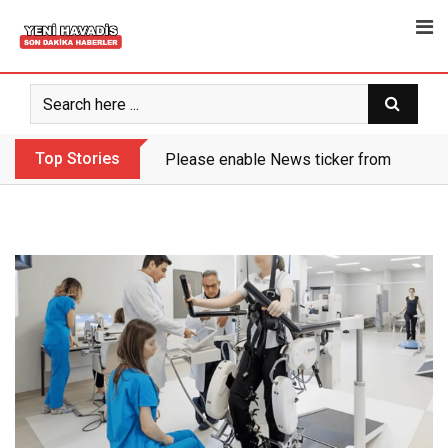
Skip
to
content
Top Stories
Please enable News ticker from the the