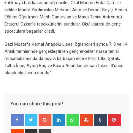
katılmaya hak kazanan öğrenciler, Okul Müdürü Erdal Çam ile
birlikte Müdür Yardımcıları Mehmet Asar ve Demet Soyiç, Beden
Eğitimi Öğretmeni Merih Canarslan ve Masa Tenisi Antrenörü
Ertuğrul Özkan’a teşekkürlerini sundular. Okul idaresi de genç
sporculara başarılar diledi.
Gazi Mustafa Kemal Anadolu Lisesi öğrencileri ayrıca 7, 8 ve 14
Aralık tarihlerinde gerçekleştirilen genç erkekler masa tenisi
müsabakalarında da büyük bir başarı elde ettiler. Utku Şafak,
Talha İnce, Aytuğ Baş ve Kayra Acar’dan oluşan takım, 3’üncü
olarak okullarına döndü.”
You can share this post!
Google+
LinkedIn
Whatsapp
StumbleUpon
Tumblr
Pinter
Reddit
Share
Print