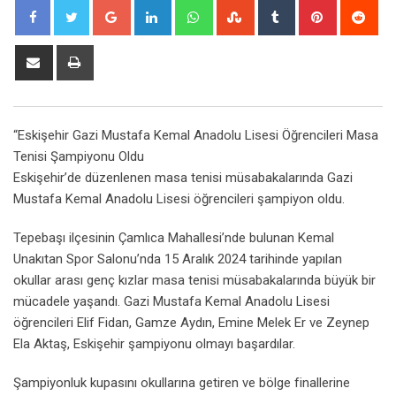
Google+
LinkedIn
Whatsapp
StumbleUpon
Tumblr
Pinterest
Red
Share
Print
via
Email
“Eskişehir Gazi Mustafa Kemal Anadolu Lisesi Öğrencileri Masa
Tenisi Şampiyonu Oldu
Eskişehir’de düzenlenen masa tenisi müsabakalarında Gazi
Mustafa Kemal Anadolu Lisesi öğrencileri şampiyon oldu.
Tepebaşı ilçesinin Çamlıca Mahallesi’nde bulunan Kemal
Unakıtan Spor Salonu’nda 15 Aralık 2024 tarihinde yapılan
okullar arası genç kızlar masa tenisi müsabakalarında büyük bir
mücadele yaşandı. Gazi Mustafa Kemal Anadolu Lisesi
öğrencileri Elif Fidan, Gamze Aydın, Emine Melek Er ve Zeynep
Ela Aktaş, Eskişehir şampiyonu olmayı başardılar.
Şampiyonluk kupasını okullarına getiren ve bölge finallerine