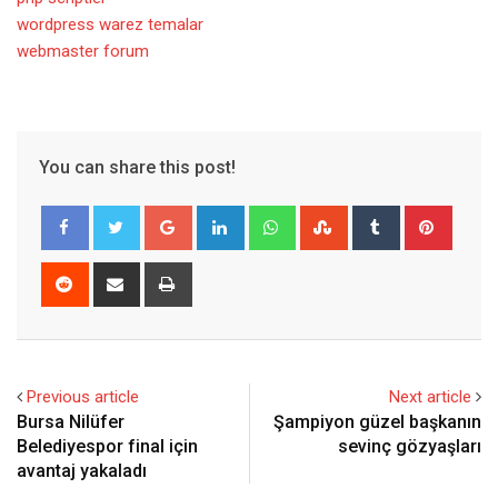
wordpress warez temalar
webmaster forum
You can share this post!
Google+
LinkedIn
Whatsapp
StumbleUpon
Tumblr
Pinter
Reddit
Share
Print
via
Email
Previous article
Next article
Bursa Nilüfer
Şampiyon güzel başkanın
Belediyespor final için
sevinç gözyaşları
avantaj yakaladı