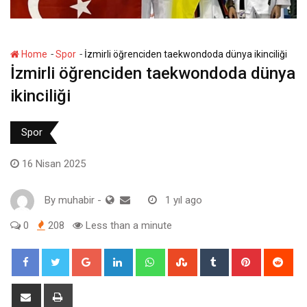
-
-
Home
Spor
İzmirli öğrenciden taekwondoda dünya ikinciliği
İzmirli öğrenciden taekwondoda dünya
ikinciliği
Spor
16 Nisan 2025
By
muhabir
-
1 yıl ago
0
208
Less than a minute
Google+
LinkedIn
Whatsapp
StumbleUpon
Tumblr
Pinterest
Red
Share
Print