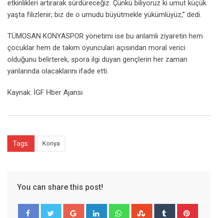
etkinlikleri artırarak sürdüreceğiz. Çünkü biliyoruz ki umut küçük
yaşta filizlenir; biz de o umudu büyütmekle yükümlüyüz,” dedi.
TÜMOSAN KONYASPOR yönetimi ise bu anlamlı ziyaretin hem
çocuklar hem de takım oyuncuları açısından moral verici
olduğunu belirterek, spora ilgi duyan gençlerin her zaman
yanlarında olacaklarını ifade etti.
Kaynak: İGF Hber Ajansı
Tags:
Konya
You can share this post!
Google+
LinkedIn
Whatsapp
StumbleUpon
Tumblr
Pinter