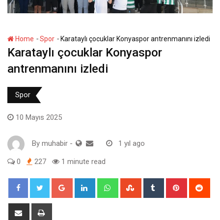
-
-
Home
Spor
Karataylı çocuklar Konyaspor antrenmanını izledi
Karataylı çocuklar Konyaspor
antrenmanını izledi
Spor
10 Mayıs 2025
By
muhabir
-
1 yıl ago
0
227
1 minute read
Google+
LinkedIn
Whatsapp
StumbleUpon
Tumblr
Pinterest
Red
Share
Print