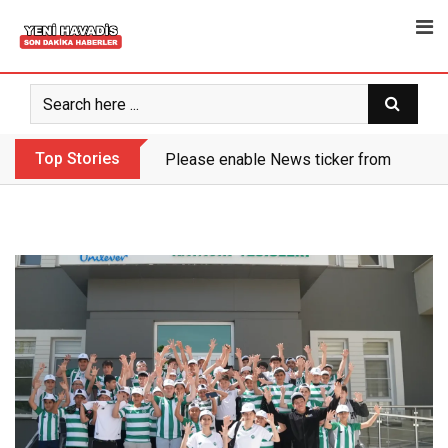
Skip
to
content
Top Stories
Please enable News ticker from the the