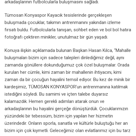
arkadaşlarının futbolcularla buluşmasını sağladı.
Tümosan Konyaspor Kayacık tesislerinde gerçekleşen
buluşmada çocuklar, takımın antrenmanını yakından izleme
fırsatı buldu. Futbolcularla tanışan, sohbet eden ve bol bol hatıra
fotoğrafı çektiren minikler, unutulmaz bir gün yaşadı.
Konuya ilişkin açıklamada bulunan Başkan Hasan Kılca, “Mahalle
buluşmaları bizim için sadece talepleri dinlediğimiz değil, aynı
zamanda gönüllere dokunduğumuz çok özel buluşmalar. Orada
kurulan her cümle, kimi zaman bir mahallenin ihtiyacını, kimi
zaman da bir çocuğun hayalini temsil ediyor. Bu kez de minik bir
kardeşimiz, TÜMOSAN KONYASPOR’un antrenmanına katılmak
istediğini söyledi. Bu samimi ve içten talebe duyarsız
kalamazdık. Hemen gerekli adımları atarak onun ve
arkadaşlarının bu hayalini gerçeğe dönüştürdük. Çocuklarımızın
yüzündeki bir tebessüm, bizim için yapılan her hizmetin
üzerindedir. Onların sporla, sanatla ve kültürle buluştuğu her an
bizim için çok kıymetli. Geleceğimiz olan evlatlarımız için bu tarz