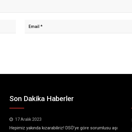
Son Dakika Haberler
17 Aralık 2023
Hepimiz yakında kızarabiliriz! DSÖ’ye göre sorumlusu aşı