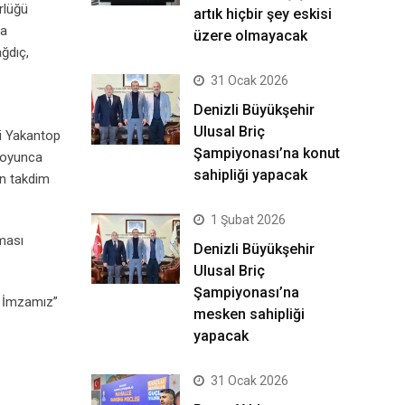
rlüğü
artık hiçbir şey eskisi
da
üzere olmayacak
ağdıç,
31 Ocak 2026
Denizli Büyükşehir
Ulusal Briç
li Yakantop
Şampiyonası’na konut
 boyunca
sahipliği yapacak
an takdim
1 Şubat 2026
lması
Denizli Büyükşehir
Ulusal Briç
Şampiyonası’na
z İmzamız”
mesken sahipliği
yapacak
31 Ocak 2026