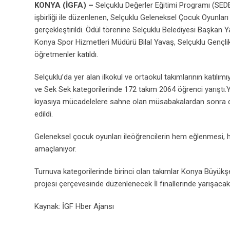
KONYA (İGFA) –
Selçuklu Değerler Eğitimi Programı (SEDE
işbirliği ile düzenlenen, Selçuklu Geleneksel Çocuk Oyunlar
gerçekleştirildi. Ödül törenine Selçuklu Belediyesi Başkan Y
Konya Spor Hizmetleri Müdürü Bilal Yavaş, Selçuklu Gençli
öğretmenler katıldı.
Selçuklu’da yer alan ilkokul ve ortaokul takımlarının katı
ve Sek Sek kategorilerinde 172 takım 2064 öğrenci yarıştı.
kıyasıya mücadelelere sahne olan müsabakalardan sonra de
edildi.
Geleneksel çocuk oyunları ileöğrencilerin hem eğlenmesi, h
amaçlanıyor.
Turnuva kategorilerinde birinci olan takımlar Konya Büyükş
projesi çerçevesinde düzenlenecek İl finallerinde yarışacak
Kaynak: İGF Hber Ajansı