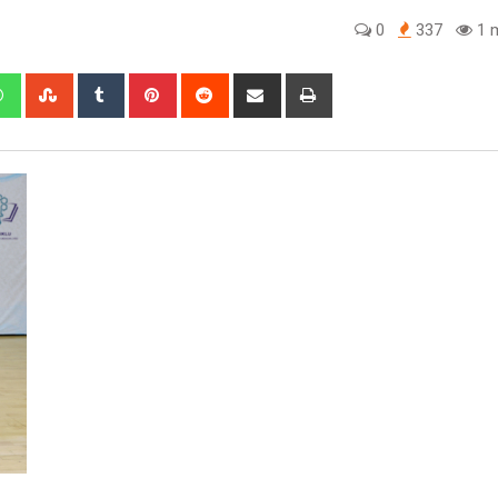
0
337
1 m
edIn
Whatsapp
StumbleUpon
Tumblr
Pinterest
Reddit
Share
Print
via
Email