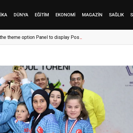
IKA
DÜNYA
EĞITIM
EKONOMI
MAGAZIN
SAĞLIK
S
the theme option Panel to display Post