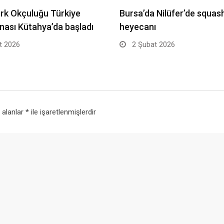
ürk Okçuluğu Türkiye
Bursa’da Nilüfer’de squas
ası Kütahya’da başladı
heyecanı
t 2026
2 Şubat 2026
i alanlar
*
ile işaretlenmişlerdir