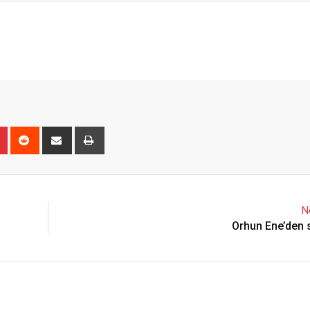
n
r
Pinterest
Reddit
Share
Print
via
Email
N
Orhun Ene’den s