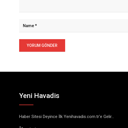
Yeni Havadis
Haber Sitesi Deyince İlk Yenihavadis.com.tr'e Gelir...