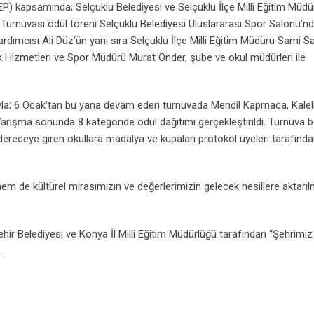
P) kapsamında; Selçuklu Belediyesi ve Selçuklu İlçe Milli Eğitim Müdü
ı Turnuvası ödül töreni Selçuklu Belediyesi Uluslararası Spor Salonu’n
ardımcısı Ali Düz’ün yanı sıra Selçuklu İlçe Milli Eğitim Müdürü Sami S
k Hizmetleri ve Spor Müdürü Murat Önder, şube ve okul müdürleri ile
lımıyla; 6 Ocak’tan bu yana devam eden turnuvada Mendil Kapmaca, Kale
Yarışma sonunda 8 kategoride ödül dağıtımı gerçekleştirildi. Turnuva
receye giren okullara madalya ve kupaları protokol üyeleri tarafınd
em de kültürel mirasımızın ve değerlerimizin gelecek nesillere aktarı
ehir Belediyesi ve Konya İl Milli Eğitim Müdürlüğü tarafından “Şehrimi
.