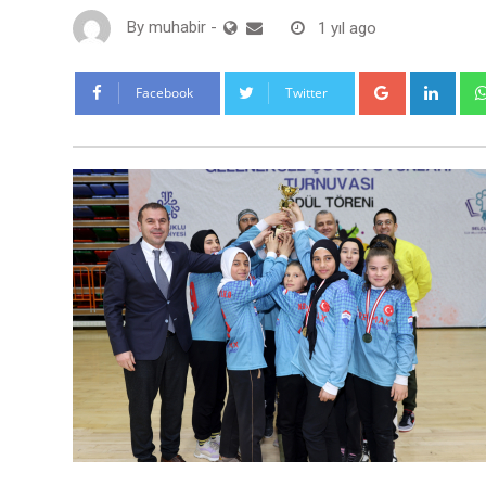
By
muhabir
-
1 yıl ago
Google+
Link
Facebook
Twitter