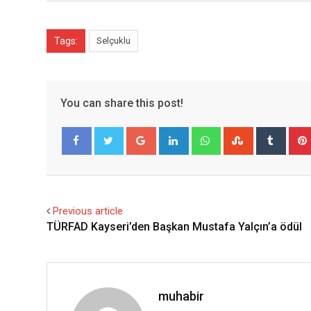
Tags:
Selçuklu
You can share this post!
Google+
LinkedIn
Whatsapp
StumbleUpo
Tumbl
Facebook
Twitter
Previous article
TÜRFAD Kayseri’den Başkan Mustafa Yalçın’a ödül
muhabir