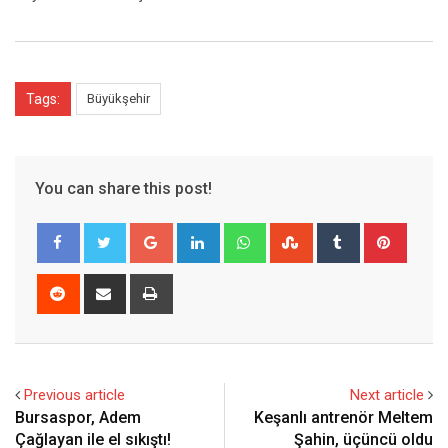
Tags:
Büyükşehir
You can share this post!
Google+
LinkedIn
Whatsapp
StumbleUpon
Tumblr
Pinter
Reddit
Share
Print
via
Email
Previous article
Next article
Bursaspor, Adem
Keşanlı antrenör Meltem
Çağlayan ile el sıkıştı!
Şahin, üçüncü oldu