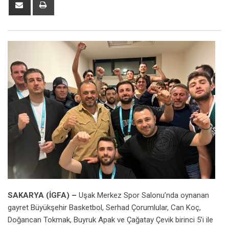
Share
Print
via
Email
SAKARYA (İGFA) –
Uşak Merkez Spor Salonu’nda oynanan
gayret Büyükşehir Basketbol, Serhad Çorumlular, Can Koç,
Doğancan Tokmak, Buyruk Apak ve Çağatay Çevik birinci 5’i ile