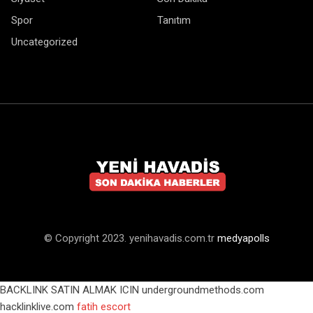
Spor
Tanıtım
Uncategorized
© Copyright 2023. yenihavadis.com.tr
medyapolls
BACKLINK SATIN ALMAK ICIN undergroundmethods.com
hacklinklive.com
fatih escort