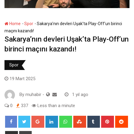
-
-
Home
Spor
Sakarya’nın devleri Uşak’ta Play-Off’un birinci
maçını kazandı!
Sakarya’nın devleri Uşak’ta Play-Off’un
birinci maçını kazandı!
Spor
19 Mart 2025
By
muhabir
-
1 yıl ago
0
337
Less than a minute
Google+
LinkedIn
Whatsapp
StumbleUpon
Tumblr
Pinterest
Red