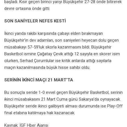
başladı. Kısır geçen birinci yarıyı Büyükşehir 27-28 önde bitirerek
devre ortasına önde gitti.
SON SANİYELER NEFES KESTİ
İkinci yarıda rakibi karşısında çabayı elden bırakmayan
Büyükşehir’in dev adamları, son saniyeleri heyecan dolu geçen
müsabakayı 57-59’luk skorla kazanmasını bildi. Büyükşehir
Basketbol ismine Çağatay Çevik attığı 12 sayıyla en skorer isim
olurken, Serhad Çorumlular ise kritik anlarda attığı sayılarla
maçın kazanılmasında büyük hisse sahibi oldu.
SERİNİN İKİNCİ MAÇI 21 MART’TA
Bu sonuçla seride 1-0 evvel geçen Büyükşehir Basketbol, serinin
ikinci müsabakasını 21 Mart Cuma günü Sakarya’da oynayacak.
Büyükşehir seride ikinci galibiyeti alması durumunda ise Play-Off
final etabına katılmaya hak kazanacak.
Kaynak: İGF Hber Ajansı