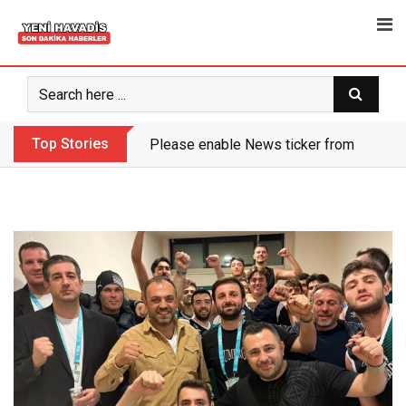
Skip
to
content
Top Stories
Please enable News ticker from the the