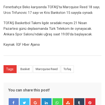
Fenerbahçe Beko karşısında TOFAŞ’ta Marcquise Reed 18 sayı;
Uros Trifunovic 17 sayı ve Kris Bankston 15 sayıyla oynadı.
TOFAŞ Basketbol Takımı ligde sıradaki maçını 21 Nisan
Pazartesi günü deplasmanda Türk Telekom ile oynayacak.
Ankara Spor Salonu’ndaki uğraş saat 19.00’da başlayacak.
Kaynak: İGF Hber Ajansı
Tags:
Basket
Marcquise Reed
Tofaş
You can share this post!
Google+
LinkedIn
Whatsapp
StumbleUpon
Tumblr
Pinter