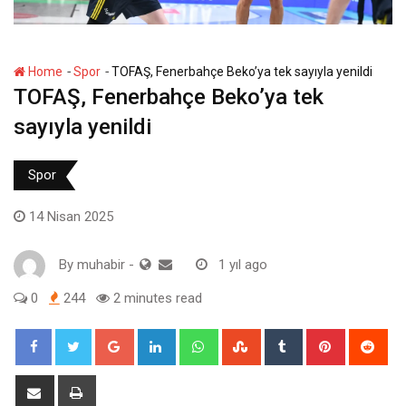
-
-
Home
Spor
TOFAŞ, Fenerbahçe Beko’ya tek sayıyla yenildi
TOFAŞ, Fenerbahçe Beko’ya tek
sayıyla yenildi
Spor
14 Nisan 2025
By
muhabir
-
1 yıl ago
0
244
2 minutes read
Google+
LinkedIn
Whatsapp
StumbleUpon
Tumblr
Pinterest
Red
Share
Print