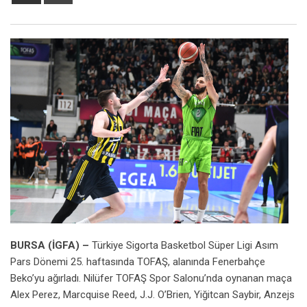
via
Email
BURSA (İGFA) –
Türkiye Sigorta Basketbol Süper Ligi Asım
Pars Dönemi 25. haftasında TOFAŞ, alanında Fenerbahçe
Beko’yu ağırladı. Nilüfer TOFAŞ Spor Salonu’nda oynanan maça
Alex Perez, Marcquise Reed, J.J. O’Brien, Yiğitcan Saybir, Anzejs