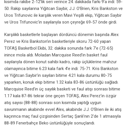
kısımda rakibe 2-12’lik seri verince 24. dakikada farkı 9’a indi: 59-
50. Rakip sayılarına Yiğitcan Saybir, J.J. O’Brien, Kris Bankston ve
Uros Trifunovic ile karşılık veren Mavi Yeşilli ekip, Yiğitcan Saybir
ve Uros Trifunovic’in sayılarıyla son çeyreğe 69-57 önde girdi.
Karşılıklı basketlerle başlayan dördüncü dönemin başında Alex
Perez ve Kris Bankston’ın basketleriyle skoru 72-60 yapan
TOFAŞ Basketbol Ekibi, 32. dakika sonunda fark 7’e (72-65)
inince mola aldı. Moladan Marcquise Reed’in basket faul
sayılarıyla dönen konut sahibi kadro, rakip üçlüklerine mahzur
olamayınca bitime 6.23 kala fark 4’e indi: 75-71. Kris Bankston
ve Yiğitcan Saybir’in sayıları bitime 4.21 kala durumu 80-75
yaparken, konuk ekip bitime 1.32 kala 83-86 üstünlüğü sağladı.
Marcquise Reed’in üç sayılık basketi ve faul atışı sonrası bitime
1.17 kala 87-86 tekrar öne geçen TOFAŞ, Alex Perez’in özgür
atış sayısı (88-88) sonrası son kısımda yaptığı uygun
savunmanın akabinde evvel Alex, akabinde J.J. O’Brien ile iki atış
kaçırınca maç faul çizgisinden Sertaç Şanlı’nın 2’de 1 atmasıyla
88-89 Fenerbahçe Beko üstünlüğüyle sonuçlandı.