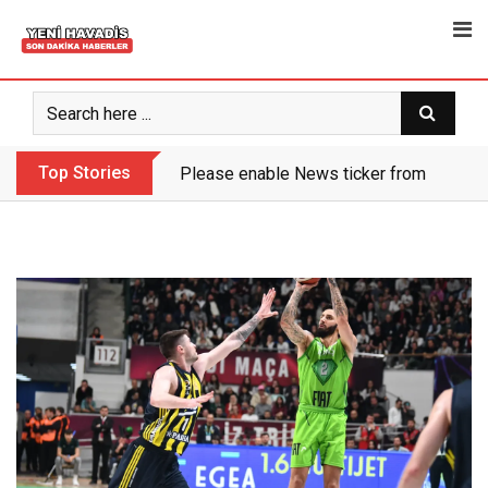
Skip
to
content
Top Stories
Please enable News ticker from the the