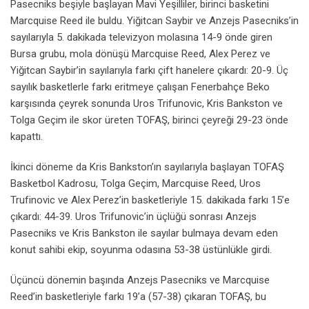
Pasecniks beşiyle başlayan Mavi Yeşilliler, birinci basketini
Marcquise Reed ile buldu. Yiğitcan Saybir ve Anzejs Pasecniks’in
sayılarıyla 5. dakikada televizyon molasına 14-9 önde giren
Bursa grubu, mola dönüşü Marcquise Reed, Alex Perez ve
Yiğitcan Saybir’in sayılarıyla farkı çift hanelere çıkardı: 20-9. Üç
sayılık basketlerle farkı eritmeye çalışan Fenerbahçe Beko
karşısında çeyrek sonunda Uros Trifunovic, Kris Bankston ve
Tolga Geçim ile skor üreten TOFAŞ, birinci çeyreği 29-23 önde
kapattı.
İkinci döneme da Kris Bankston’ın sayılarıyla başlayan TOFAŞ
Basketbol Kadrosu, Tolga Geçim, Marcquise Reed, Uros
Trufinovic ve Alex Perez’in basketleriyle 15. dakikada farkı 15’e
çıkardı: 44-39. Uros Trifunovic’in üçlüğü sonrası Anzejs
Pasecniks ve Kris Bankston ile sayılar bulmaya devam eden
konut sahibi ekip, soyunma odasına 53-38 üstünlükle girdi.
Üçüncü dönemin başında Anzejs Pasecniks ve Marcquise
Reed’in basketleriyle farkı 19’a (57-38) çıkaran TOFAŞ, bu