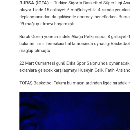
BURSA (İGFA) –
Türkiye Sigorta Basketbol Süper Ligi A
oluyor. Ligde 15 galibiyet-6 mağlubiyet ile 4. sırada yer al
deplasmanından da galibiyetle dönmeyi hedeflerken, Bursa
99 mağlup etmeyi başarmıştı.
Burak Gören yönetimindeki Aliağa Petkimspor, 8 galibiyet-11 
bulunan İzmir temsilcisi hafta arasında oynadığı Basketbo
mağlup olmuştu.
22 Mart Cumartesi günü Enka Spor Salonu’nda oynanacak 22
ekranlara gelecek karşılaşmayı Hüseyin Çelik, Fatih Arsla
TOFAŞ Basketbol Takımı bu maçın ardından ligde sıradaki