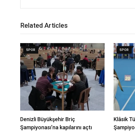
Related Articles
SPOR
SPOR
Denizli Büyükşehir Briç
Klâsik T
Şampiyonası’na kapılarını açtı
Şampiyon