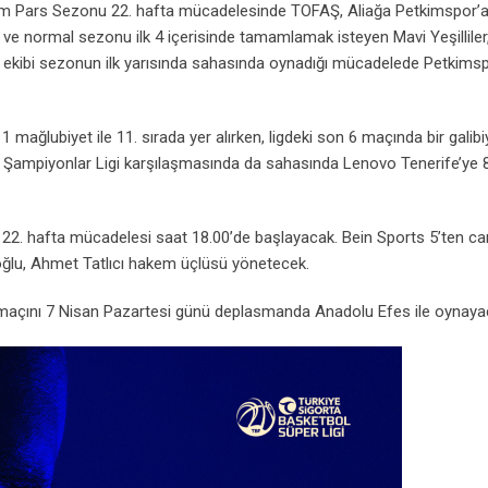
sım Pars Sezonu 22. hafta mücadelesinde TOFAŞ, Aliağa Petkimspor’
an ve normal sezonu ilk 4 içerisinde tamamlamak isteyen Mavi Yeşilliler
 ekibi sezonun ilk yarısında sahasında oynadığı mücadelede Petkims
mağlubiyet ile 11. sırada yer alırken, ligdeki son 6 maçında bir galibi
l Şampiyonlar Ligi karşılaşmasında da sahasında Lenovo Tenerife’ye 
. hafta mücadelesi saat 18.00’de başlayacak. Bein Sports 5’ten can
noğlu, Ahmet Tatlıcı hakem üçlüsü yönetecek.
 maçını 7 Nisan Pazartesi günü deplasmanda Anadolu Efes ile oynaya