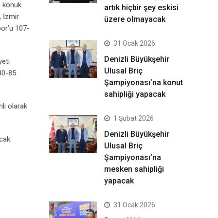
a konuk
artık hiçbir şey eskisi
, İzmir
üzere olmayacak
por’u 107-
31 Ocak 2026
Denizli Büyükşehir
yeti
Ulusal Briç
80-85
Şampiyonası’na konut
sahipliği yapacak
lı olarak
1 Şubat 2026
Denizli Büyükşehir
cak.
Ulusal Briç
Şampiyonası’na
mesken sahipliği
yapacak
31 Ocak 2026