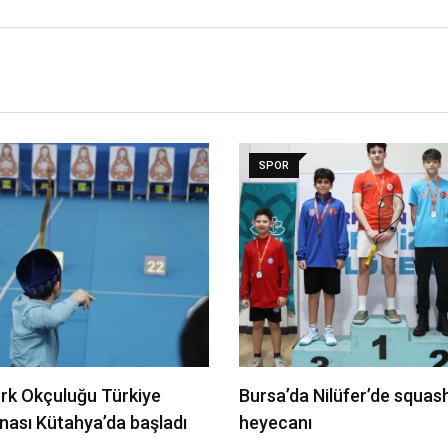
SPOR
ürk Okçuluğu Türkiye
Bursa’da Nilüfer’de squas
ası Kütahya’da başladı
heyecanı