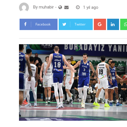
By
muhabir
-
1 yıl ago
Google+
Link
Facebook
Twitter