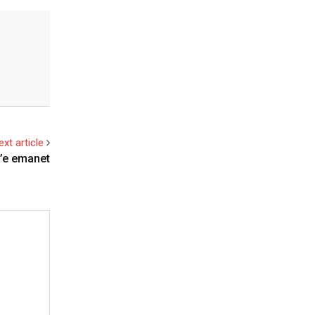
ext article
k’e emanet