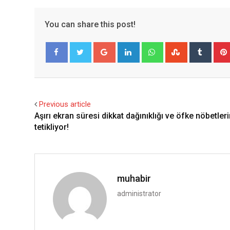
You can share this post!
Google+
LinkedIn
Whatsapp
StumbleUpo
Tumbl
Facebook
Twitter
Previous article
Aşırı ekran süresi dikkat dağınıklığı ve öfke nöbetleri
tetikliyor!
muhabir
administrator