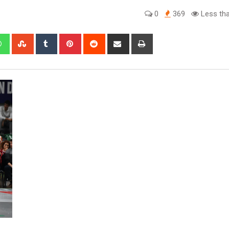
0
369
Less tha
edIn
Whatsapp
StumbleUpon
Tumblr
Pinterest
Reddit
Share
Print
via
Email