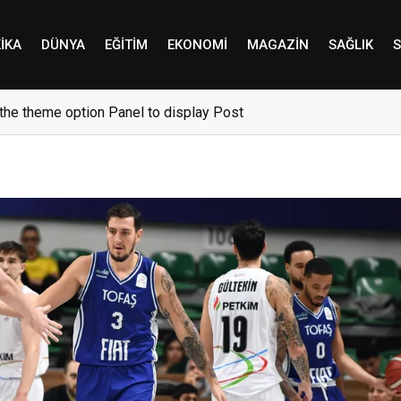
IKA
DÜNYA
EĞITIM
EKONOMI
MAGAZIN
SAĞLIK
S
the theme option Panel to display Post