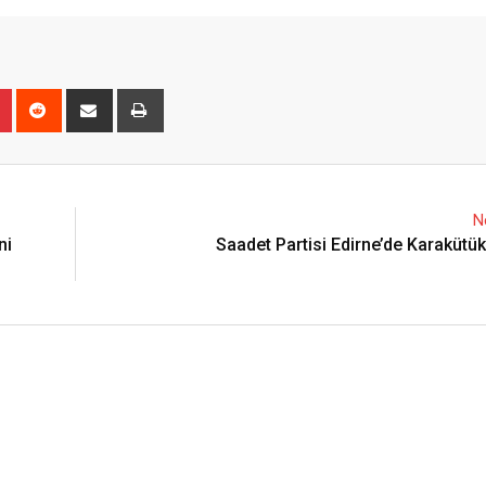
n
r
Pinterest
Reddit
Share
Print
via
Email
N
ni
Saadet Partisi Edirne’de Karakütü