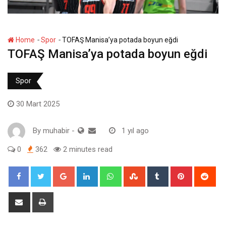
-
-
Home
Spor
TOFAŞ Manisa’ya potada boyun eğdi
TOFAŞ Manisa’ya potada boyun eğdi
Spor
30 Mart 2025
By
muhabir
-
1 yıl ago
0
362
2 minutes read
Google+
LinkedIn
Whatsapp
StumbleUpon
Tumblr
Pinterest
Red
Share
Print
via
Email