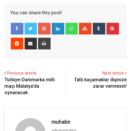
You can share this post!
Google+
LinkedIn
Whatsapp
StumbleUpon
Tumblr
Pinter
Reddit
Share
Print
via
Email
Previous article
Next article
Türkiye-Danimarka milli
Tatlı kaçamaklar dişinize
maçı Malatya’da
zarar vermesin!
oynanacak
muhabir
administrator