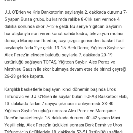
J.J. O’Brien ve Kris Bankston’ın sayılarıyla 2. dakikada durumu 7-
5 yapan Bursa grubu, bu kısımda rakibe 8-0’lık seri verince 4.
dakika sonunda skor 7-13’e geldi. Bu seriye Yiğitcan Saybir’in
hür atışlarıyla son veren konut sahibi kadro, televizyon molası
dönüşü Marcquise Reed üç sayı çizgisi gerisinden basket faul
sayılarıyla farkı 2’ye çekti: 13-15. Berk Demir, Yiğitcan Saybir ve
Alex Perez’in elinden bulduğu sayılarla 7. dakikada 20-19
üstünlüğü sağlayan TOFAŞ, Yiğitcan Saybir, Alex Perez ve
Matthieu Gauzin ile skor bulmaya devam etse de birinci çeyreği
26-28 geride kapattı.
Karşılıklı basketlerle başlayan ikinci dönemin başında Uros
Trifunovic ve J.J. O’Brien ile sayılar bulan TOFAŞ Basketbol Ekibi,
13. dakikada farkın 7 sayıya çıkmasını önleyemedi: 33-40.
Yiğitcan Saybir’in üçlüğü sonrası Alex Perez ve Marcquise
Reed’in basketleriyle 15. dakikada durumu 40-42 yapan Mavi
Yeşilli ekip, Alex Perez’in üçlükleri sonrası Berk Demir ve Uros
Trifunovic’in üçlükleriyle 18. dakikada 52-51 üstünlüğü sağladı.