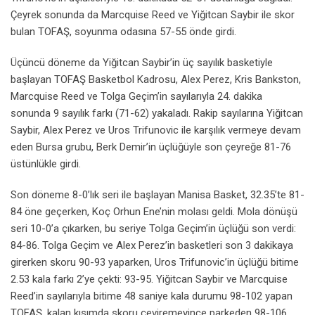
Çeyrek sonunda da Marcquise Reed ve Yiğitcan Saybir ile skor
bulan TOFAŞ, soyunma odasına 57-55 önde girdi.
Üçüncü döneme da Yiğitcan Saybir’in üç sayılık basketiyle
başlayan TOFAŞ Basketbol Kadrosu, Alex Perez, Kris Bankston,
Marcquise Reed ve Tolga Geçim’in sayılarıyla 24. dakika
sonunda 9 sayılık farkı (71-62) yakaladı. Rakip sayılarına Yiğitcan
Saybir, Alex Perez ve Uros Trifunovic ile karşılık vermeye devam
eden Bursa grubu, Berk Demir’in üçlüğüyle son çeyreğe 81-76
üstünlükle girdi.
Son döneme 8-0’lık seri ile başlayan Manisa Basket, 32.35’te 81-
84 öne geçerken, Koç Orhun Ene’nin molası geldi. Mola dönüşü
seri 10-0’a çıkarken, bu seriye Tolga Geçim’in üçlüğü son verdi:
84-86. Tolga Geçim ve Alex Perez’in basketleri son 3 dakikaya
girerken skoru 90-93 yaparken, Uros Trifunovic’in üçlüğü bitime
2.53 kala farkı 2’ye çekti: 93-95. Yiğitcan Saybir ve Marcquise
Reed’in sayılarıyla bitime 48 saniye kala durumu 98-102 yapan
TOFAŞ, kalan kısımda skoru çeviremeyince parkeden 98-106