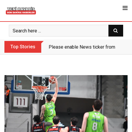
Skip
to
content
Top Stories
Please enable News ticker from the the