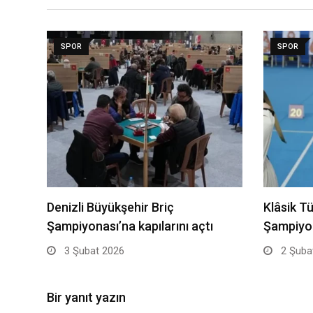
SPOR
SPOR
Denizli Büyükşehir Briç
Klâsik T
Şampiyonası’na kapılarını açtı
Şampiyon
3 Şubat 2026
2 Şuba
Bir yanıt yazın