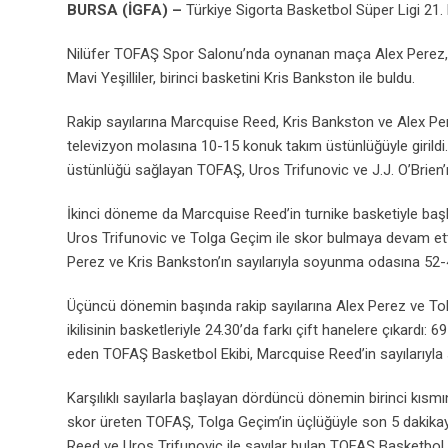
BURSA (İGFA) –
Türkiye Sigorta Basketbol Süper Ligi 21
Nilüfer TOFAŞ Spor Salonu’nda oynanan maça Alex Perez, M
Mavi Yeşilliler, birinci basketini Kris Bankston ile buldu.
Rakip sayılarına Marcquise Reed, Kris Bankston ve Alex Per
televizyon molasına 10-15 konuk takım üstünlüğüyle girildi
üstünlüğü sağlayan TOFAŞ, Uros Trifunovic ve J.J. O’Brien’ın
İkinci döneme da Marcquise Reed’in turnike basketiyle ba
Uros Trifunovic ve Tolga Geçim ile skor bulmaya devam etti.
Perez ve Kris Bankston’ın sayılarıyla soyunma odasına 52-4
Üçüncü dönemin başında rakip sayılarına Alex Perez ve Tol
ikilisinin basketleriyle 24.30’da farkı çift hanelere çıkar
eden TOFAŞ Basketbol Ekibi, Marcquise Reed’in sayılarıyla
Karşılıklı sayılarla başlayan dördüncü dönemin birinci kısm
skor üreten TOFAŞ, Tolga Geçim’in üçlüğüyle son 5 dakikay
Reed ve Uros Trifunovic ile sayılar bulan TOFAŞ Basketbol 