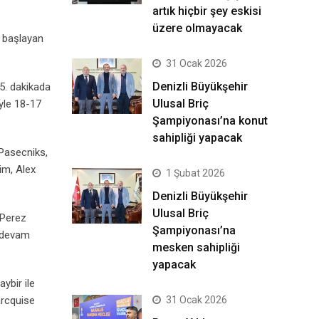
artık hiçbir şey eskisi
üzere olmayacak
 başlayan
31 Ocak 2026
Denizli Büyükşehir
5. dakikada
Ulusal Briç
yle 18-17
Şampiyonası’na konut
sahipliği yapacak
 Pasecniks,
im, Alex
1 Şubat 2026
Denizli Büyükşehir
Ulusal Briç
 Perez
Şampiyonası’na
e devam
mesken sahipliği
yapacak
ybir ile
31 Ocak 2026
arcquise