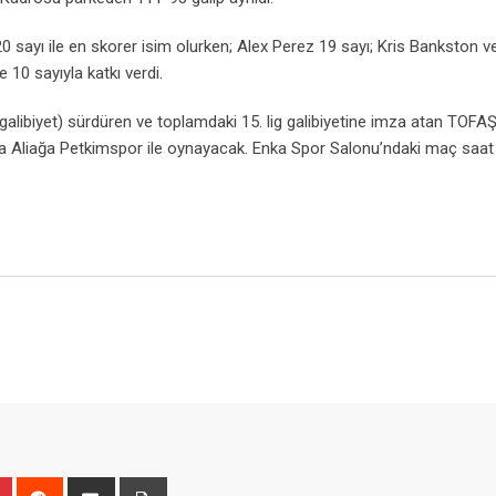
ayı ile en skorer isim olurken; Alex Perez 19 sayı; Kris Bankston v
 10 sayıyla katkı verdi.
0 galibiyet) sürdüren ve toplamdaki 15. lig galibiyetine imza atan TOFA
a Aliağa Petkimspor ile oynayacak. Enka Spor Salonu’ndaki maç saat
n
r
Pinterest
Reddit
Share
Print