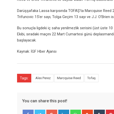
Darüşşafaka Lassa karşısında TOFAŞ’ta Marcquise Reed 20 s
Trifunovic 15’er sayı; Tolga Geçim 13 sayı ve J.J. O’Brien ise
Bu sonuçla ligdeki iç saha yenilmezlik serisini (üst üste 1
Ekibi, sıradaki maçını 22 Mart Cumartesi günü deplasmand
başlayacak.
Kaynak: İGF Hber Ajansı
Tags:
Alex Perez
Marcquise Reed
Tofaş
You can share this post!
Google+
LinkedIn
Whatsapp
StumbleUpo
Tumbl