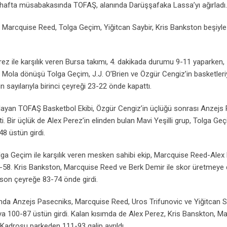
. hafta müsabakasında TOFAŞ, alanında Darüşşafaka Lassa’yı ağırladı.
arcquise Reed, Tolga Geçim, Yiğitcan Saybir, Kris Bankston beşiyle
ez ile karşılık veren Bursa takımı, 4. dakikada durumu 9-11 yaparken, 
. Mola dönüşü Tolga Geçim, J.J. O’Brien ve Özgür Cengiz’in basketleri
 sayılarıyla birinci çeyreği 23-22 önde kapattı.
şlayan TOFAŞ Basketbol Ekibi, Özgür Cengiz’in üçlüğü sonrası Anzejs
 Bir üçlük de Alex Perez’in elinden bulan Mavi Yeşilli grup, Tolga Geç
8 üstün girdi.
ga Geçim ile karşılık veren mesken sahibi ekip, Marcquise Reed-Alex
dı: 69-58. Kris Bankston, Marcquise Reed ve Berk Demir ile skor üretmey
 son çeyreğe 83-74 önde girdi.
ında Anzejs Pasecniks, Marcquise Reed, Uros Trifunovic ve Yiğitcan Sa
a 100-87 üstün girdi. Kalan kısımda de Alex Perez, Kris Banskton, M
Kadrosu parkeden 111-93 galip ayrıldı.