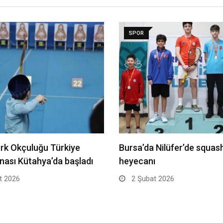
SPOR
ürk Okçuluğu Türkiye
Bursa’da Nilüfer’de squas
ası Kütahya’da başladı
heyecanı
t 2026
2 Şubat 2026