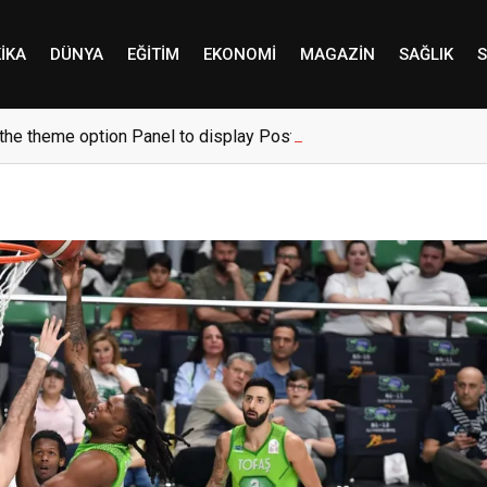
IKA
DÜNYA
EĞITIM
EKONOMI
MAGAZIN
SAĞLIK
S
the theme option Panel to display Post