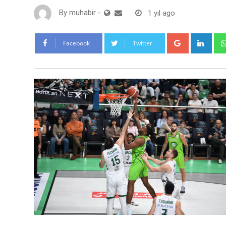
By
muhabir
-
1 yıl ago
Google+
Link
Facebook
Twitter