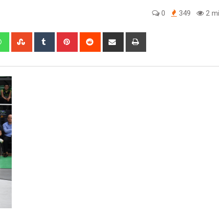
0
349
2 mi
edIn
Whatsapp
StumbleUpon
Tumblr
Pinterest
Reddit
Share
Print
via
Email