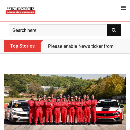
Skip
to
content
Top Stories
Please enable News ticker from the the