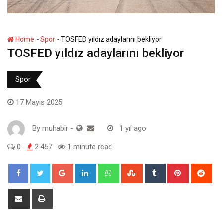
-
-
Home
Spor
TOSFED yıldız adaylarını bekliyor
TOSFED yıldız adaylarını bekliyor
Spor
17 Mayıs 2025
By
muhabir
-
1 yıl ago
0
2.457
1 minute read
Google+
LinkedIn
Whatsapp
StumbleUpon
Tumblr
Pinterest
Red
Share
Print
via
Email