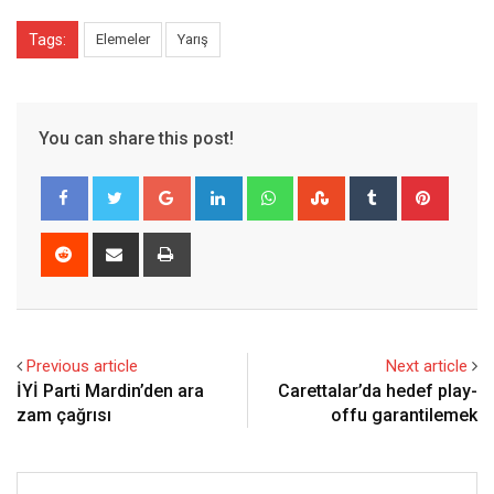
Tags:
Elemeler
Yarış
You can share this post!
Google+
LinkedIn
Whatsapp
StumbleUpon
Tumblr
Pinter
Reddit
Share
Print
via
Email
Previous article
Next article
İYİ Parti Mardin’den ara
Carettalar’da hedef play-
zam çağrısı
offu garantilemek